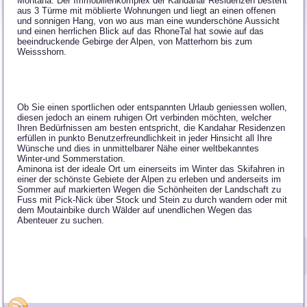
Montana. Der Immobilienkomplex der Kandahar Residenzen besteht
aus 3 Türme mit möblierte Wohnungen und liegt an einen offenen
und sonnigen Hang, von wo aus man eine wunderschöne Aussicht
und einen herrlichen Blick auf das RhoneTal hat sowie auf das
beeindruckende Gebirge der Alpen, von Matterhorn bis zum
Weissshorn.
Ob Sie einen sportlichen oder entspannten Urlaub geniessen wollen,
diesen jedoch an einem ruhigen Ort verbinden möchten, welcher
Ihren Bedürfnissen am besten entspricht, die Kandahar Residenzen
erfüllen in punkto Benutzerfreundlichkeit in jeder Hinsicht all Ihre
Wünsche und dies in unmittelbarer Nähe einer weltbekanntes
Winter-und Sommerstation.
Aminona ist der ideale Ort um einerseits im Winter das Skifahren in
einer der schönste Gebiete der Alpen zu erleben und anderseits im
Sommer auf markierten Wegen die Schönheiten der Landschaft zu
Fuss mit Pick-Nick über Stock und Stein zu durch wandern oder mit
dem Moutainbike durch Wälder auf unendlichen Wegen das
Abenteuer zu suchen.