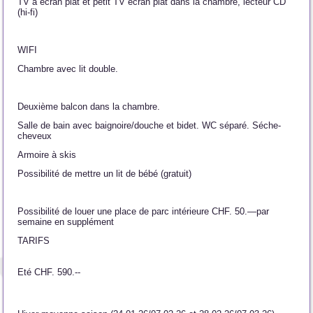
TV à écran plat et petit TV écran plat dans la chambre, lecteur CD
(hi-fi)
WIFI
Chambre avec lit double.
Deuxième balcon dans la chambre.
Salle de bain avec baignoire/douche et bidet. WC séparé. Séche-
cheveux
Armoire à skis
Possibilité de mettre un lit de bébé (gratuit)
Possibilité de louer une place de parc intérieure CHF. 50.—par
semaine en supplément
TARIFS
Eté CHF. 590.--