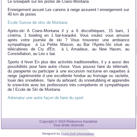
Le snowpark sur les pistes de Crans-Montana
Enneigement assuré Les canons à neige assurent l enneigement sur
40 km de pistes
Ecole Suisse de skis de Montana
Après-ski A Crans-Montana il y a 6 discothèques, 15 bars, 1
cinéma, 1 bowling en 1 bar-karaoké. Vous voulez vous amuser
après votre journée de ski ? Vous trouverez une ambiance
sympathique à La Petite Maison, au Bar l'Après-Ski situé au
télécabines de Cry d'Err, à L Amadeus, au New Haven, au
Constellation, au Leo s bar.
Sports d hiver En plus des activités traditionnelles, il y a aussi des
possibilités pour faire autre chose. Vous pouvez faire du télémark,
du parapente ou participer à une excursion nocturne en raquettes à
neige (agrémentée d une excellente fondue au fromage ou raclette,
louer des snowbikes, faire du airboard, du snowtubbing et apprendre
le snow-kite avec les professeurs très compétents et sympathiques
de l Ecole de Ski de Montana.
Adrenatur une autre façon de faire du sport
Copyright © 2016 Rédisence Kandahar
Tous droits réservés
Designed by
Quick-Soft Informatique
.