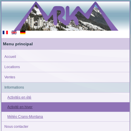
Menu principal
Accueil
Locations
Ventes
Informations
Activités en été
Activité en hiver
Météo Crans-Montana
Nous contacter